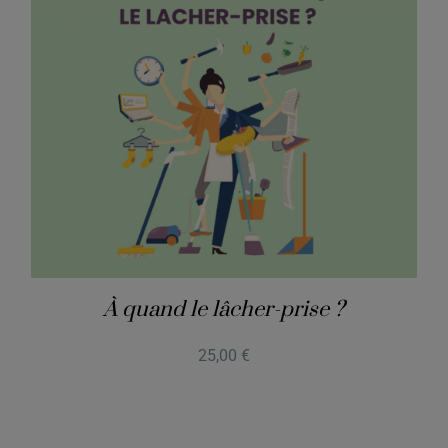
À quand le lâcher-prise ?
25,00
€