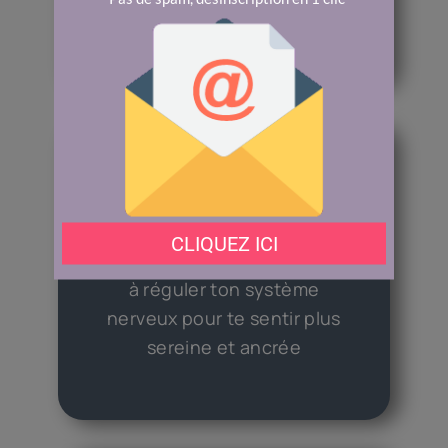
termes compliqués)
Apprendre
à réguler ton système
nerveux pour te sentir plus
sereine et ancrée