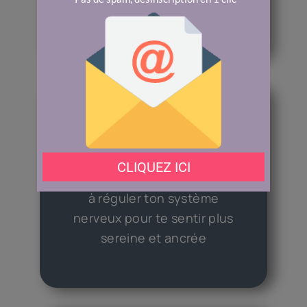
termes compliqués)
Apprendre
à réguler ton système
nerveux pour te sentir plus
sereine et ancrée