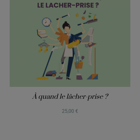
À quand le lâcher-prise ?
25,00
€